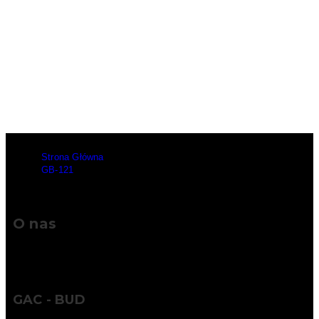
Strona Główna
>
GB-121
O nas
GAC - BUD