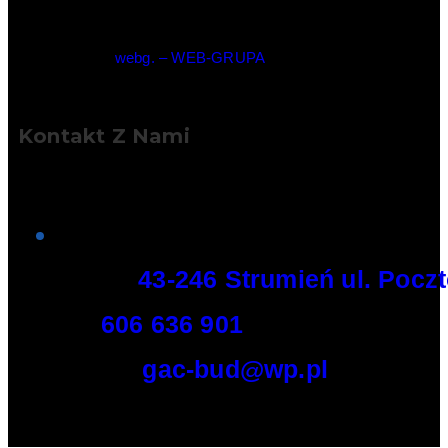
© Copyright –
webg. – WEB-GRUPA
Kontakt Z Nami
Adres:
43-246 Strumień ul. Pocz
Tel:
606 636 901
E-mail:
gac-bud@wp.pl