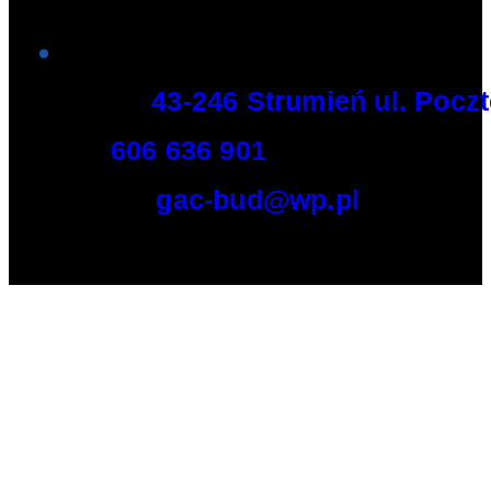
Adres:
43-246 Strumień ul. Pocz
Tel:
606 636 901
E-mail:
gac-bud@wp.pl