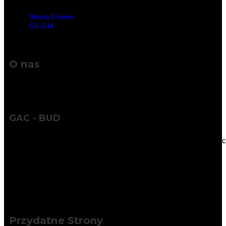
Strona Główna
>
GB-G14
O nas
GAC - BUD
Wykorzystując naszą wiedzę, doświadczenie i współczesne tech
Przydatne Strony