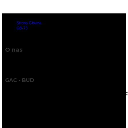
Strona Główna
>
GB-73
O nas
GAC - BUD
Wykorzystując naszą wiedzę, doświadczenie i współczesne tech