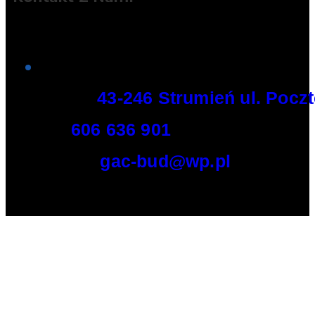
Adres:
43-246 Strumień ul. Pocz
Tel:
606 636 901
E-mail:
gac-bud@wp.pl