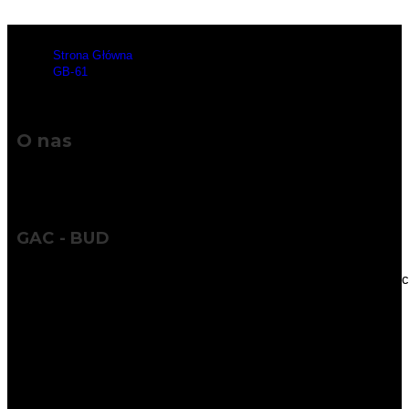
Strona Główna
>
GB-61
O nas
GAC - BUD
Wykorzystując naszą wiedzę, doświadczenie i współczesne tech