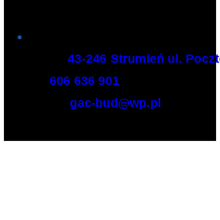
Adres:
43-246 Strumień ul. Pocz
Tel:
606 636 901
E-mail:
gac-bud@wp.pl