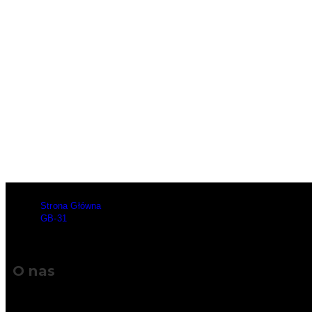
Strona Główna
>
GB-31
O nas