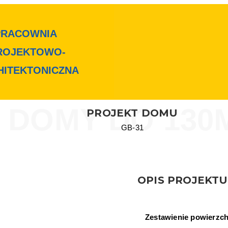
PRACOWNIA
ROJEKTOWO-
HITEKTONICZNA
DOMY DO 130
PROJEKT DOMU
GB-31
OPIS PROJEKTU
Zestawienie powierzchn