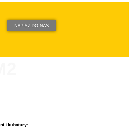
NAPISZ DO NAS
M2
i i kubatury: