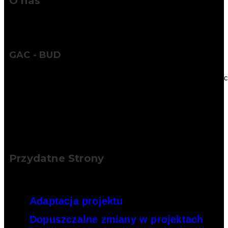
O nas
GAC - BUD
Wykorzystując naszą wiedzę, doświadczenie i współczesne tech
Przydatne Strony
Adaptacja projektu
Dopuszczalne zmiany w projektach