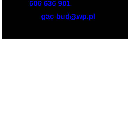
Tel:
606 636 901
E-mail:
gac-bud@wp.pl